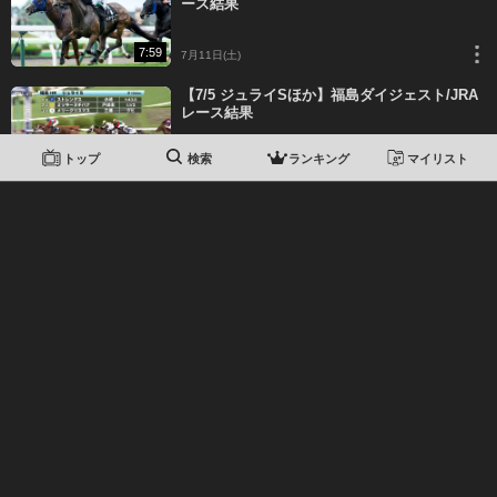
ース結果
7:59
7月11日(土)
【7/5 ジュライSほか】福島ダイジェスト/JRA
レース結果
トップ
検索
ランキング
マイリスト
7:59
7月5日(日)
【7/5 北九州記念ほか】小倉ダイジェスト/JRA
レース結果
7:50
7月5日(日)
【7/5 大沼Sほか】函館ダイジェスト/JRAレー
ス結果
7:45
7月5日(日)