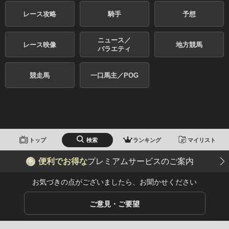
レース攻略
騎手
予想
ニュース／
レース映像
地方競馬
バラエティ
競走馬
一口馬主／POG
トップ
検索
ランキング
マイリスト
便利でお得な
プレミアムサービスのご案内
P
お気づきの点がございましたら、お聞かせください
ご意見・ご要望