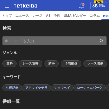
LIVE
競輪
トップ
ニュース
レース
A I
予想
UMAIビルダー
コラム
net
検索
ジャンル
無料
レース攻略
騎手
予想動画
レース映像
キーワード
札幌記念
アドマイヤテラ
ショウヘイ
ローシャムパーク
番組一覧