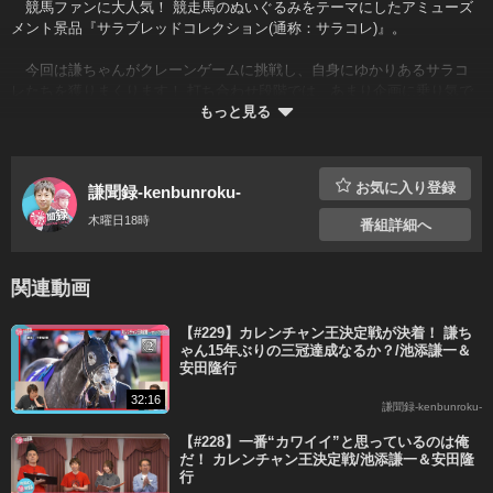
競馬ファンに大人気！ 競走馬のぬいぐるみをテーマにしたアミューズ
メント景品『サラブレッドコレクション(通称：サラコレ)』。
今回は謙ちゃんがクレーンゲームに挑戦し、自身にゆかりあるサラコ
レたちを獲りまくります！ 打ち合わせ段階では、あまり企画に乗り気で
なかったものの、やり始めてからのテンションは異常…。
もっと見る
さらに視聴者の皆さまのために、近畿最大級のクレーンゲーム台数を
誇る「サープラ京都あそびタウン」の店員さんが、サラコレの攻略法を
お気に入り登録
謙聞録-kenbunroku-
伝授！
木曜日18時
番組詳細へ
出演者：池添謙一(JRA)、お兄ちゃん(ビタミンS)
ロケ協力：サープラ京都あそびタウン
スーパープレミアムコースで
すべての番組が
関連動画
見放題＆マイリスト機能も充実！
【#229】カレンチャン王決定戦が決着！ 謙ち
14日間無料
ゃん15年ぶりの三冠達成なるか？/池添謙一＆
安田隆行
X
Facebook
LINE
コピー
32:16
謙聞録-kenbunroku-
登録済みの方はこちらから
【#228】一番“カワイイ”と思っているのは俺
だ！ カレンチャン王決定戦/池添謙一＆安田隆
行