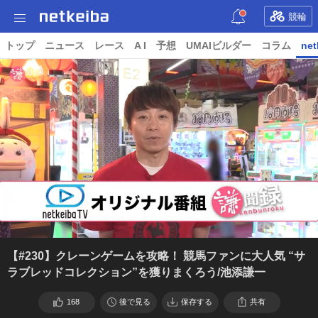
競輪
トップ
ニュース
レース
A I
予想
UMAIビルダー
コラム
net
【#230】クレーンゲームを攻略！ 競馬ファンに大人気 “サ
ラブレッドコレクション”を獲りまくろう/池添謙一
168
後で見る
保存する
共有