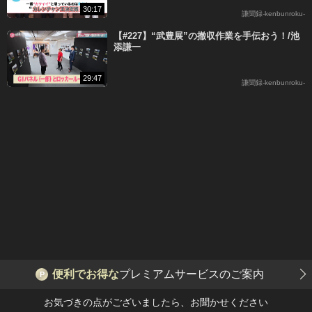
30:17
謙聞録-kenbunroku-
【#227】“武豊展”の撤収作業を手伝おう！/池
添謙一
29:47
謙聞録-kenbunroku-
便利でお得な
プレミアムサービスのご案内
P
お気づきの点がございましたら、お聞かせください