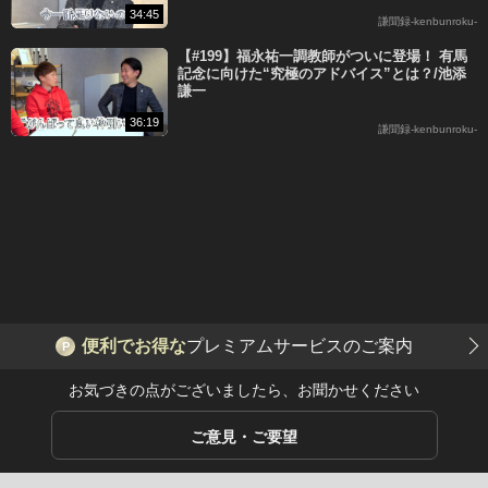
34:45
謙聞録-kenbunroku-
【#199】福永祐一調教師がついに登場！ 有馬
記念に向けた“究極のアドバイス”とは？/池添
謙一
36:19
謙聞録-kenbunroku-
便利でお得な
プレミアムサービスのご案内
P
お気づきの点がございましたら、お聞かせください
ご意見・ご要望