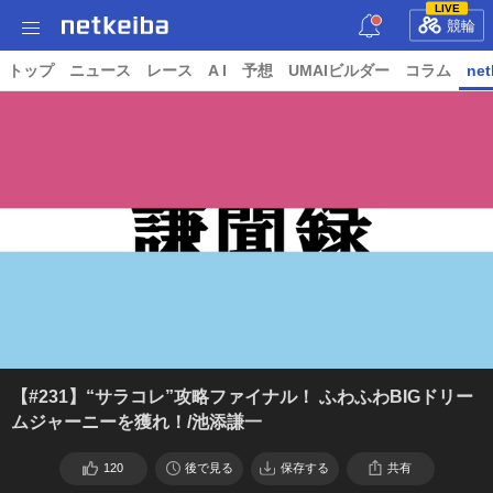
LIVE
競輪
トップ
ニュース
レース
A I
予想
UMAIビルダー
コラム
net
【#231】“サラコレ”攻略ファイナル！ ふわふわBIGドリー
ムジャーニーを獲れ！/池添謙一
120
後で見る
保存する
共有