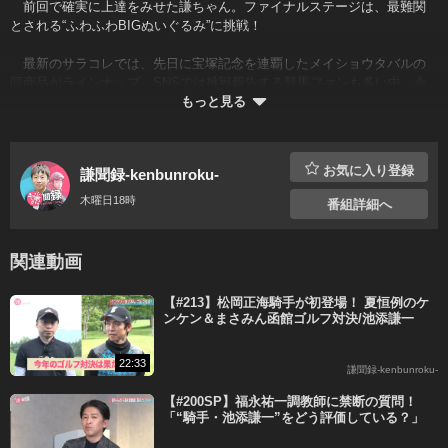
前回で確実に上達をみせた謙ちゃん。ファイナルステージは、最難関
とされる“ふわふわBIGぬいぐるみ”に挑戦！
最新のサラコレでは、先日に宝塚記念を連覇したメイショウタバルの
同商品がラインナップ。SNSでは挑戦報告する競馬ファンも多い中、今
回も店員のこいちゃんが攻略法を伝授！
もっと見る
出演者：池添謙一(JRA)、お兄ちゃん(ビタミンS)
ロケ協力：サープラ京都あそびタウン
お気に入り登録
謙聞録-kenbunroku-
スーパープレミアムコースで
木曜日18時
番組詳細へ
すべての番組が
見放題＆マイリスト機能も充実！
関連動画
14日間無料
【#213】松岡正海騎手が初登場！ 夏恒例のケ
X
Facebook
LINE
コピー
ンケン＆まさみん函館ゴルフ対決/池添謙一
登録済みの方はこちらから
22:33
謙聞録-kenbunroku-
【#200SP】福永祐一調教師に禁断の質問！
「“騎手・池添謙一”をどう評価している？」