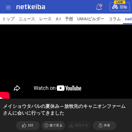
LIVE
競輪
トップ
ニュース
レース
A I
予想
UMAIビルダー
コラム
net
メイショウタバルの夏休み～放牧先のキャニオンファーム
さんに会いに行ってきました
103
後で見る
保存する
共有