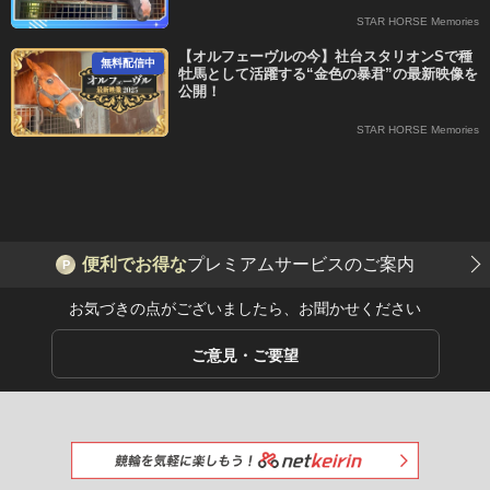
STAR HORSE Memories
【オルフェーヴルの今】社台スタリオンSで種
無料
配信中
牡馬として活躍する“金色の暴君”の最新映像を
公開！
STAR HORSE Memories
便利でお得な
プレミアムサービスのご案内
P
お気づきの点がございましたら、お聞かせください
ご意見・ご要望