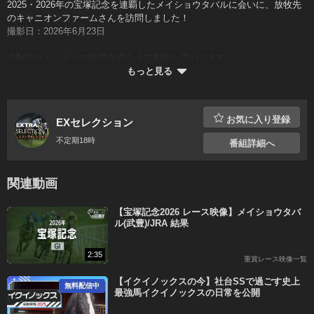
2025・2026年の宝塚記念を連覇したメイショウタバルに会いに、放牧先
のキャニオンファームさんを訪問しました！
撮影日：2026年6月23日
※配信チャンネルの許諾を得た上で配信しております
もっと見る
お気に入り登録
EXセレクション
スーパープレミアムコースで
不定期18時
番組詳細へ
すべての番組が
見放題＆マイリスト機能も充実！
関連動画
14日間無料
【宝塚記念2026 レース映像】メイショウタバ
X
Facebook
LINE
コピー
ル(武豊)/JRA 結果
登録済みの方はこちらから
2:35
重賞レース映像一覧
【イクイノックスの今】社台SSで過ごす史上
無料
配信中
最強馬イクイノックスの日常を公開