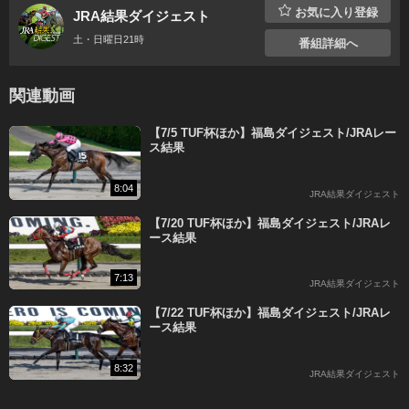
お気に入り登録
JRA結果ダイジェスト
土・日曜日21時
番組詳細へ
スーパープレミアムコースで
すべての番組が
関連動画
見放題＆マイリスト機能も充実！
【7/5 TUF杯ほか】福島ダイジェスト/JRAレー
14日間無料
ス結果
X
Facebook
LINE
コピー
8:04
JRA結果ダイジェスト
登録済みの方はこちらから
【7/20 TUF杯ほか】福島ダイジェスト/JRAレ
ース結果
7:13
JRA結果ダイジェスト
【7/22 TUF杯ほか】福島ダイジェスト/JRAレ
ース結果
8:32
JRA結果ダイジェスト