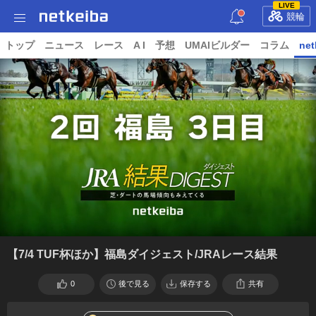
LIVE
競輪
トップ
ニュース
レース
A I
予想
UMAIビルダー
コラム
net
【7/4 TUF杯ほか】福島ダイジェスト/JRAレース結果
0
後で見る
保存する
共有