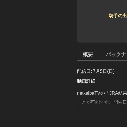
騎手の出
概要
バックナ
配信日: 7月5日(日)
動画詳細
netkeibaTVの「
ことが可能です。開催日
※開催日の19時頃から