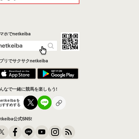
【7/2
8:29
マホでnetkeiba
【7/2
プリでサクサクnetkeiba
7:50
【7/2
んなで一緒に競馬を楽しもう!
netkeibaを
おすすめする
7:17
etkeiba公式SNS!
【7/2