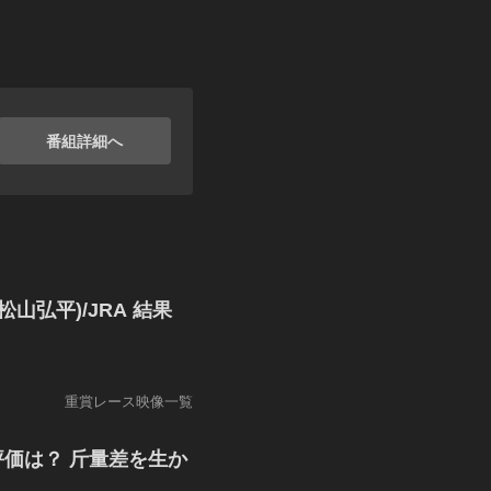
9:07
【8/2
番組詳細へ
8:14
【8/1
山弘平)/JRA 結果
7:30
【8/1
重賞レース映像一覧
評価は？ 斤量差を生か
8:10