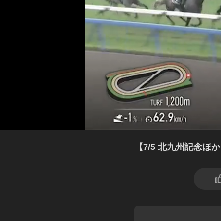
【7/5 北九州記念ほ