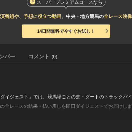
スーパープレミアムコースなら
演番組や、予想に役立つ動画
、
中央・地方競馬の
全レース映像
14日間無料で今すぐお試し！
ンバー
コメント
(0)
JRA結果ダイジェスト」では、競馬場ごとの芝・ダートのトラック
の全レースの結果・払い戻しを即日ダイジェストでお届けしま
競馬場ごとに順次公開してまいります。