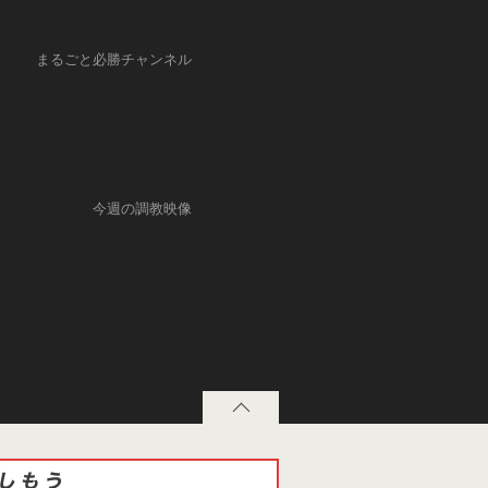
【8/1
まるごと必勝チャンネル
7:17
【7/2
今週の調教映像
9:19
【7/2
8:46