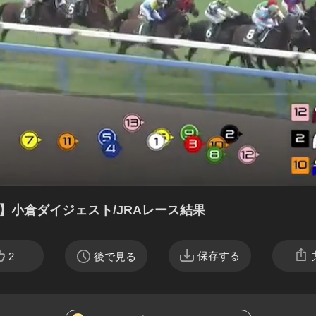
か】小倉ダイジェスト/JRAレース結果
保存する
2
後で見る