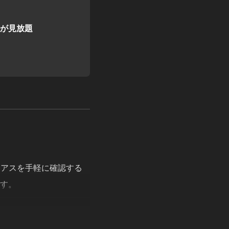
が見放題
【8/2
バイアスを手軽に確認する
9:44
す。
【8/2