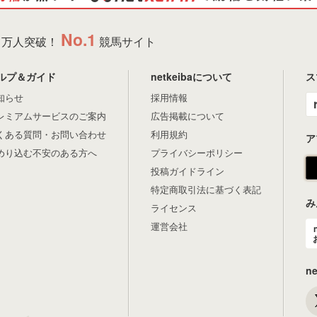
No.1
万人突破！
競馬サイト
ルプ＆ガイド
netkeibaについて
ス
知らせ
採用情報
レミアムサービスのご案内
広告掲載について
くある質問・お問い合わせ
利用規約
ア
めり込む不安のある方へ
プライバシーポリシー
投稿ガイドライン
特定商取引法に基づく表記
み
ライセンス
運営会社
n